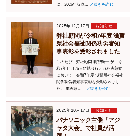
に、2026年版卓...
／続きを読む
2025年12月17日
お知らせ
弊社顧問が令和7年度 滋賀
県社会福祉関係功労者知
事表彰を受彰されました
このたび、弊社顧問 明智榮一 が、令
和7年11月26日に執り行われた表彰式
において、令和7年度 滋賀県社会福祉
関係功労者知事表彰を受彰されまし
た。 本表彰は...
／続きを読む
2025年10月17日
お知らせ
パナソニック主催「アジ
ャタ大会」で社員が活
躍！