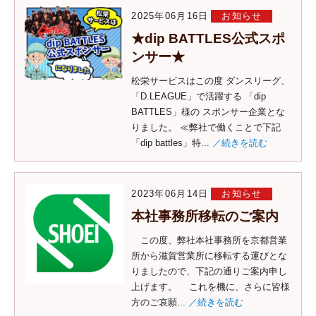
2025年06月16日
お知らせ
★dip BATTLES公式スポ
ンサー★
松栄サービスはこの度 ダンスリーグ、
「D.LEAGUE」で活躍する 「dip
BATTLES」様の スポンサー企業とな
りました。 ≪弊社で働くことで下記
「dip battles」特...
／続きを読む
2023年06月14日
お知らせ
本社事務所移転のご案内
この度、弊社本社事務所を京都営業
所から滋賀営業所に移転する運びとな
りましたので、下記の通りご案内申し
上げます。 これを機に、さらに皆様
方のご哀願...
／続きを読む