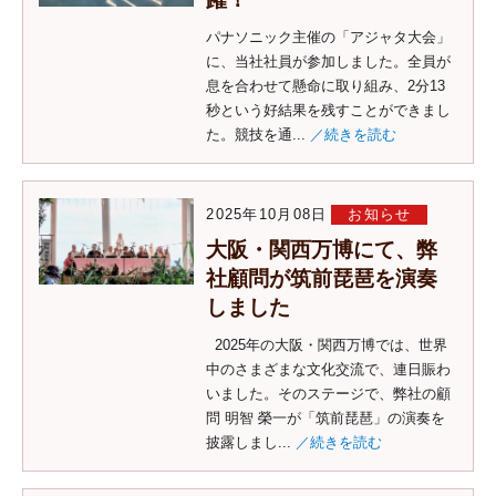
パナソニック主催の「アジャタ大会」
に、当社社員が参加しました。全員が
息を合わせて懸命に取り組み、2分13
秒という好結果を残すことができまし
た。競技を通...
／続きを読む
2025年10月08日
お知らせ
大阪・関西万博にて、弊
社顧問が筑前琵琶を演奏
しました
2025年の大阪・関西万博では、世界
中のさまざまな文化交流で、連日賑わ
いました。そのステージで、弊社の顧
問 明智 榮一が「筑前琵琶」の演奏を
披露しまし...
／続きを読む